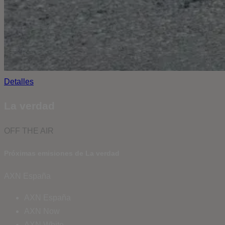
Detalles
La verdad
OFF THE AIR
Próximas emisiones de La verdad
AXN España
AXN España
AXN Now
AXN White