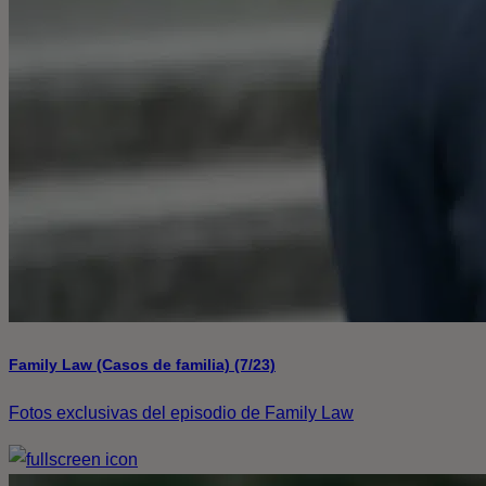
Family Law (Casos de familia) (7/23)
Fotos exclusivas del episodio de Family Law