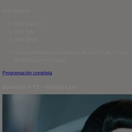
AXN España
AXN España
AXN Now
AXN White
No hay próximas transmisiones de Family Law (Casos
de familia) en este canal.
Programación completa
Episodio 9 T1 – Family Law