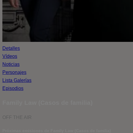
Detalles
Vídeos
Noticias
Personajes
Lista Galerías
Episodios
Family Law (Casos de familia)
OFF THE AIR
Próximas emisiones de Family Law (Casos de familia)