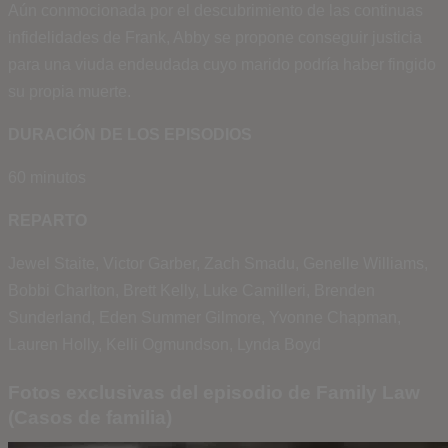
Aún conmocionada por el descubrimiento de las continuas
infidelidades de Frank, Abby se propone conseguir justicia
para una viuda endeudada cuyo marido podría haber fingido
su propia muerte.
DURACIÓN DE LOS EPISODIOS
60 minutos
REPARTO
Jewel Staite,
Victor Garber,
Zach Smadu,
Genelle Williams,
Bobbi Charlton,
Brett Kelly,
Luke Camilleri,
Brenden
Sunderland,
Eden Summer Gilmore,
Yvonne Chapman,
Lauren Holly,
Kelli Ogmundson,
Lynda Boyd
Fotos exclusivas del episodio de Family Law
(Casos de familia)