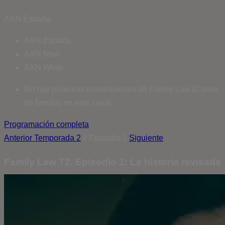
AXN España
AXN España
AXN Now
AXN White
No hay próximas transmisiones de Family Law (Casos
de familia) en este canal.
Programación completa
Anterior
Temporada 2
// Episodio 1
Siguiente
Family Law T2. Episodio 1: La historia revisada