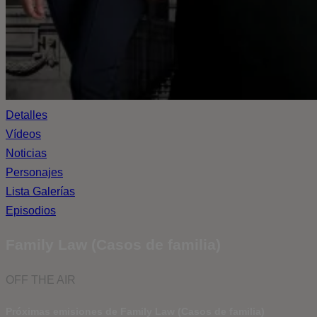
Detalles
Vídeos
Noticias
Personajes
Lista Galerías
Episodios
Family Law (Casos de familia)
OFF THE AIR
Próximas emisiones de Family Law (Casos de familia)