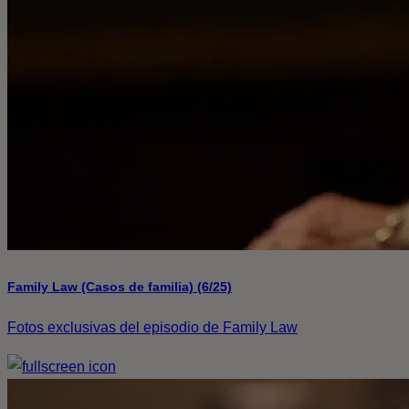
Family Law (Casos de familia) (6/25)
Fotos exclusivas del episodio de Family Law