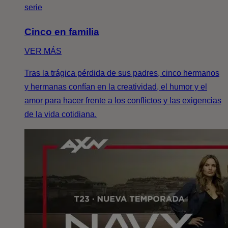
serie
Cinco en familia
VER MÁS
Tras la trágica pérdida de sus padres, cinco hermanos
y hermanas confían en la creatividad, el humor y el
amor para hacer frente a los conflictos y las exigencias
de la vida cotidiana.