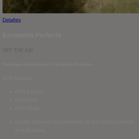
Detalles
Escapada Perfecta
OFF THE AIR
Próximas emisiones de Escapada Perfecta
AXN España
AXN España
AXN Now
AXN White
No hay próximas transmisiones de Escapada Perfecta
en este canal.