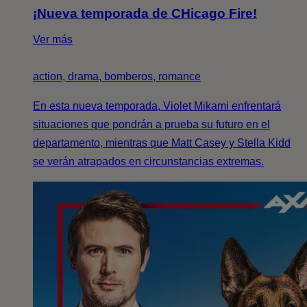
¡Nueva temporada de CHicago Fire!
Ver más
action, drama, bomberos, romance
En esta nueva temporada, Violet Mikami enfrentará
situaciones que pondrán a prueba su futuro en el
departamento, mientras que Matt Casey y Stella Kidd
se verán atrapados en circunstancias extremas.