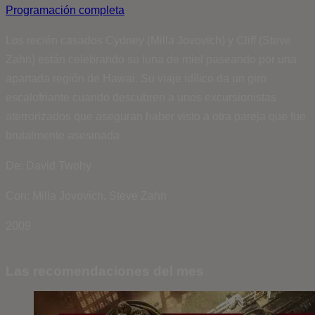
Programación completa
Los recién casados Cydney (Milla Jovovich) y Cliff (Steve
Zahn) están celebrando su luna de miel paseando por una
apartada región de Hawai. Su viaje idílico da un giro
escalofriante cuando descubren a unos excursionistas
aterrorizados que aseguran haber visto a otra pareja que fue
brutalmente asesinada
De: David Twohy
Con: Milla Jovovich, Steve Zahn
2009
Las recomendaciones del mes