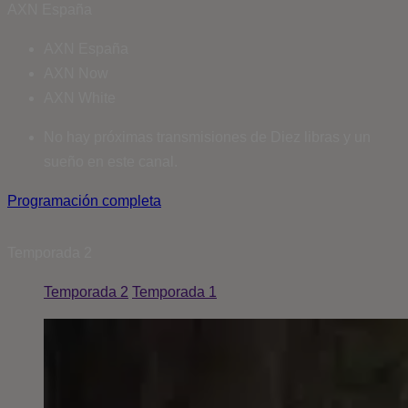
AXN España
AXN España
AXN Now
AXN White
No hay próximas transmisiones de Diez libras y un
sueño en este canal.
Programación completa
Temporada
2
Temporada 2
Temporada 1