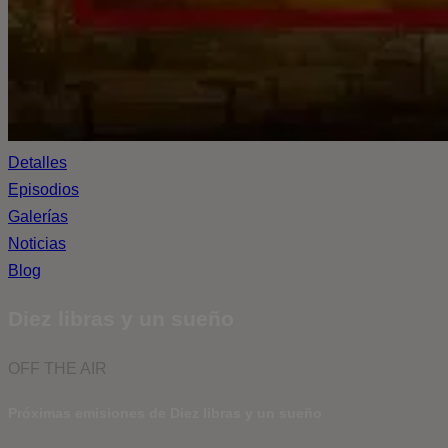
Detalles
Episodios
Galerías
Noticias
Blog
Diez libras y un sueño
OFF THE AIR
Próximas emisiones de Diez libras y un sueño