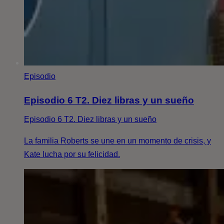
Episodio
Episodio 6 T2. Diez libras y un sueño
Episodio 6 T2. Diez libras y un sueño
La familia Roberts se une en un momento de crisis, y
Kate lucha por su felicidad.