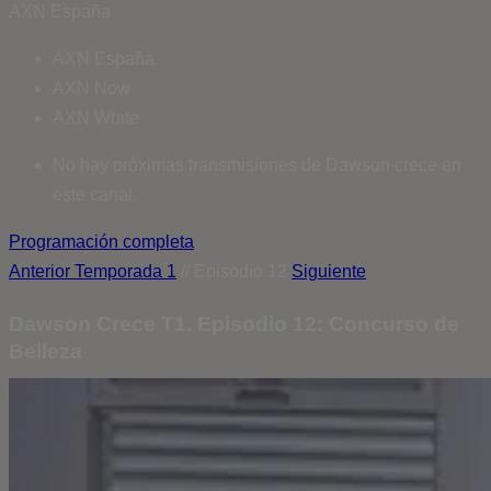
AXN España
AXN España
AXN Now
AXN White
No hay próximas transmisiones de Dawson crece en
este canal.
Programación completa
Anterior
Temporada 1
// Episodio 12
Siguiente
Dawson Crece T1. Episodio 12: Concurso de
Belleza