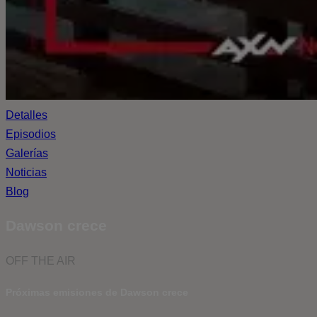
Detalles
Episodios
Galerías
Noticias
Blog
Dawson crece
OFF THE AIR
Próximas emisiones de Dawson crece