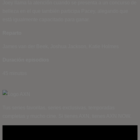
Joey llama la atención cuando se presenta a un concurso de
belleza en el que también participa Pacey, alegando que
está igualmente capacitado para ganar.
Reparto
James van der Beek, Joshua Jackson, Katie Holmes
Duración episodios
45 minutos
Tus series favoritas, series exclusivas, temporadas
completas y mucho cine. Si tienes AXN, tienes AXN NOW.