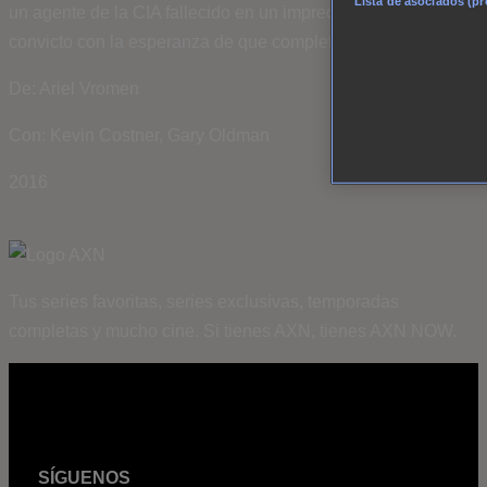
Lista de asociados (p
un agente de la CIA fallecido en un impredecible y peligroso
convicto con la esperanza de que completará la misión.
De: Ariel Vromen
Con: Kevin Costner, Gary Oldman
2016
Tus series favoritas, series exclusivas, temporadas
completas y mucho cine. Si tienes AXN, tienes AXN NOW.
SÍGUENOS