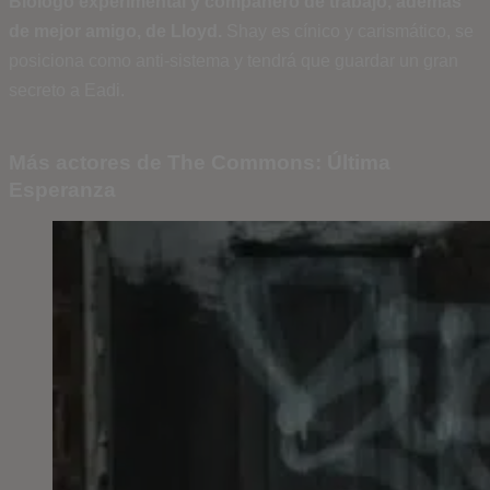
Biólogo experimental y compañero de trabajo, además
de mejor amigo, de
Lloyd.
Shay es cínico y
carismático, se
posiciona como
anti-sistema y tendrá que guardar un gran
secreto a Eadi.
Más actores de The Commons: Última
Esperanza