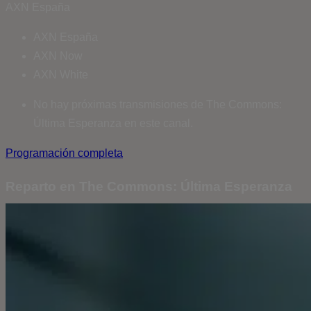
AXN España
AXN España
AXN Now
AXN White
No hay próximas transmisiones de The Commons:
Última Esperanza en este canal.
Programación completa
Reparto en The Commons: Última Esperanza