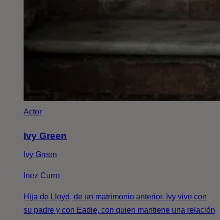
Actor
Ivy Green
Ivy Green
Inez Curro
Hija de Lloyd, de un matrimonio anterior. Ivy vive con
su padre y con Eadie, con quien mantiene una relación