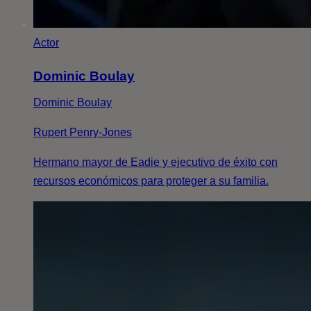
Actor
Dominic Boulay
Dominic Boulay
Rupert Penry-Jones
Hermano mayor de Eadie y ejecutivo de éxito con
recursos económicos para proteger a su familia.