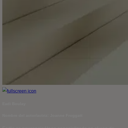
Eadi Boulay
Nombre del actor/actriz: Joanne Froggatt