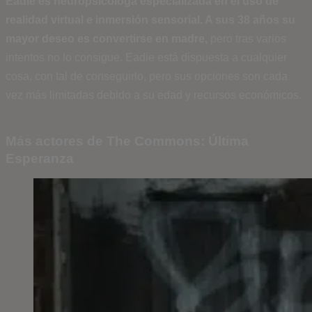
Eadie es neuropsicóloga especializada en el uso de
realidad virtual e inmersión sensorial. A sus 38 años su
mayor deseo es convertirse en madre,
pero tras varios
intentos no lo consigue.
Eadie está dispuesta a cualquier
cosa, con tal de conseguirlo, pero s
us opciones son cada
vez más limitadas debido a su edad y recursos económicos.
Más actores de The Commons: Última
Esperanza