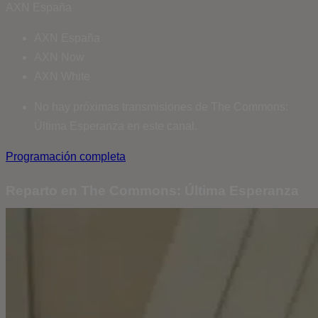
AXN España
AXN España
AXN Now
AXN White
No hay próximas transmisiones de The Commons:
Última Esperanza en este canal.
Programación completa
Reparto en The Commons: Última Esperanza