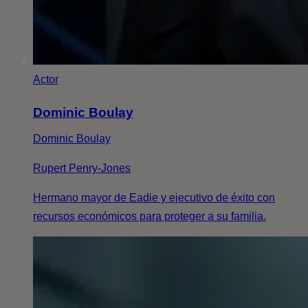
Actor
Dominic Boulay
Dominic Boulay
Rupert Penry-Jones
Hermano mayor de Eadie y ejecutivo de éxito con
recursos económicos para proteger a su familia.