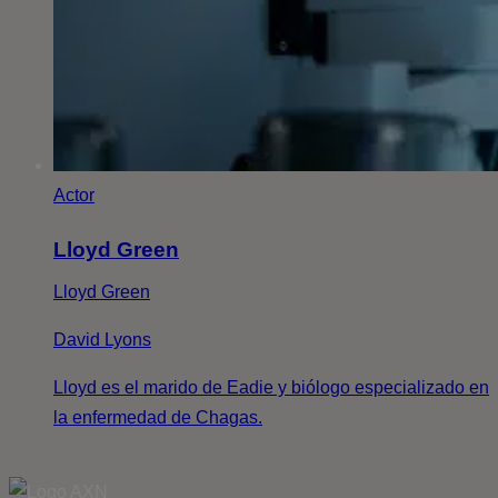
Actor
Lloyd Green
Lloyd Green
David Lyons
Lloyd es el marido de Eadie y biólogo especializado en
la enfermedad de Chagas.