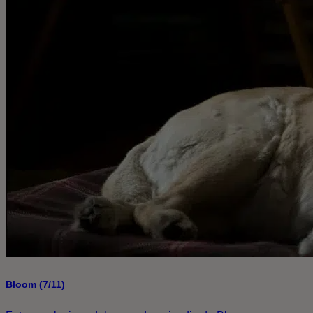
Bloom (7/11)