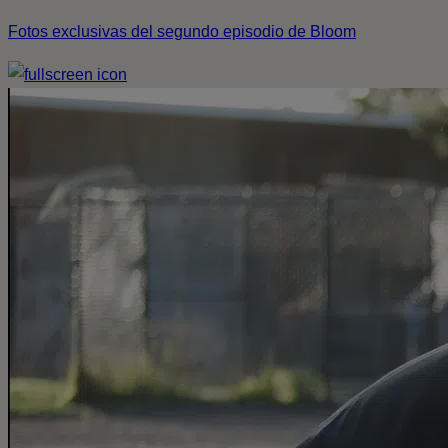
Fotos exclusivas del segundo episodio de Bloom