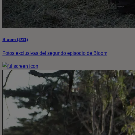
Bloom (2/11)
Fotos exclusivas del segundo episodio de Bloom