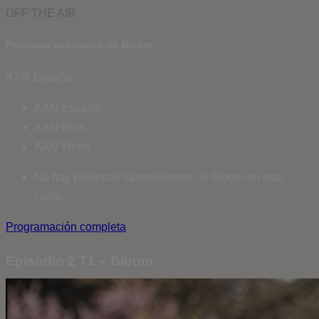
OFF THE AIR
Próximas emisiones de Bloom
AXN España
AXN España
AXN Now
AXN White
No hay próximas transmisiones de Bloom en este
canal.
Programación completa
Episodio 2 T1 – Bloom