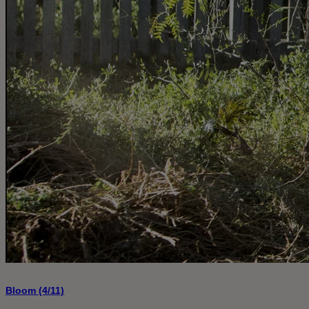
Bloom (4/11)