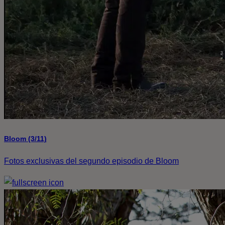
Bloom (3/11)
Fotos exclusivas del segundo episodio de Bloom