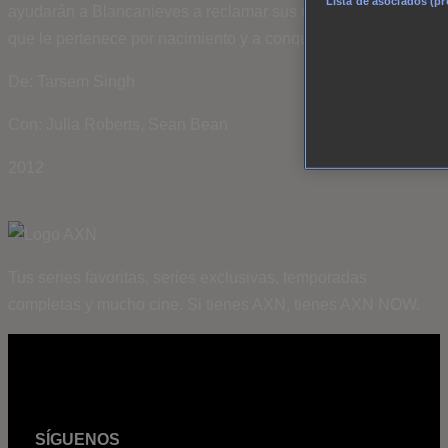
Lista de asociados (p
ayudarán a Blancanieves a reclamar sus derechos al trono
que le pertenece por nacimiento y a conquistar al Príncipe.
De: Tarsem Singh
Con: Julia Roberts, Sean Bean
2012
Tus series favoritas, series exclusivas, temporadas
completas y mucho cine. Si tienes AXN, tienes AXN NOW.
SÍGUENOS