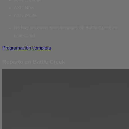
AXN Now
AXN White
No hay próximas transmisiones de Battle Creek en
este canal.
Programación completa
Reparto en Battle Creek