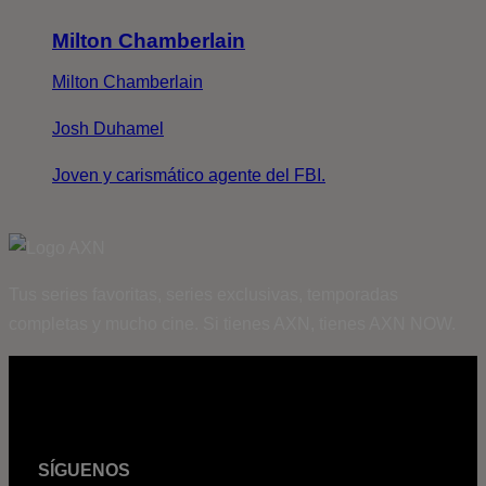
Milton Chamberlain
Milton Chamberlain
Josh Duhamel
Joven y carismático agente del FBI.
Tus series favoritas, series exclusivas, temporadas
completas y mucho cine. Si tienes AXN, tienes AXN NOW.
SÍGUENOS