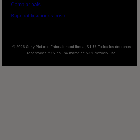
Cambiar país
Baja notificaciones push
© 2026 Sony Pictures Entertainment Iberia, S.L.U. Todos los derechos
reservados. AXN es una marca de AXN Network, Inc.