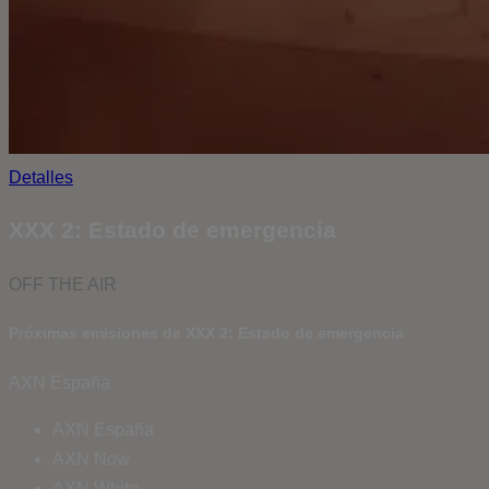
Detalles
XXX 2: Estado de emergencia
OFF THE AIR
Próximas emisiones de XXX 2: Estado de emergencia
AXN España
AXN España
AXN Now
AXN White