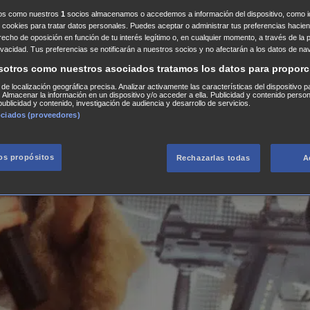
ros como nuestros
1
socios almacenamos o accedemos a información del dispositivo, como id
 cookies para tratar datos personales. Puedes aceptar o administrar tus preferencias haciend
erecho de oposición en función de tu interés legítimo o, en cualquier momento, a través de la 
rivacidad. Tus preferencias se notificarán a nuestros socios y no afectarán a los datos de na
sotros como nuestros asociados tratamos los datos para proporc
s de localización geográfica precisa. Analizar activamente las características del dispositivo p
n. Almacenar la información en un dispositivo y/o acceder a ella. Publicidad y contenido perso
ublicidad y contenido, investigación de audiencia y desarrollo de servicios.
ociados (proveedores)
los propósitos
Rechazarlas todas
A