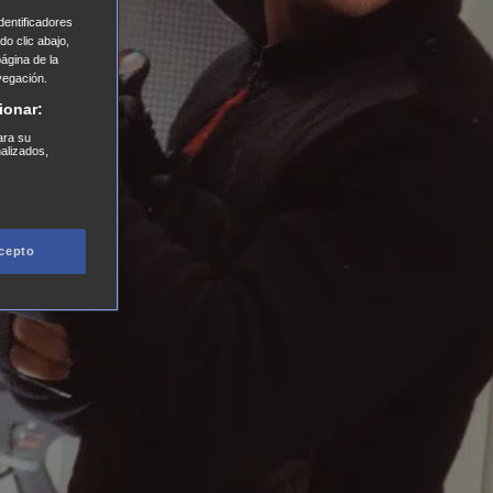
entificadores
o clic abajo,
página de la
vegación.
ionar:
ara su
nalizados,
cepto