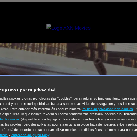
cupamos por tu privacidad
 utiliza cookies y otras tecnologías (las "cookies") para mejorar su funcionamiento, para qu
a usted y para ofrecerle publicidad basada sobre su actividad de navegación y sus intereses
n otros. Para obtener más información consulte nuestra
Política de privacidad y de cookies
. 
s específicas, lo que incluye revocar su consentimiento tras prestarlo, acceda a la Herrami
to de cookies
(disponible en cada página). Para utilizar nuestros sitios y aplicaciones no es
as las cookies, pero desactivarlas podría afectar al uso que haga de nuestros sitios y aplica
tar", está de acuerdo que se puedan utilizar cookies con dichos fines, así como para compar
tures
y
empresas del grupo Sony
.