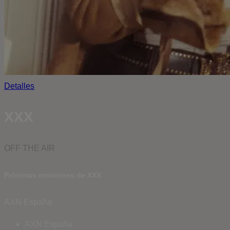
Detalles
XXX
OFF THE AIR
Próximas emisiones de XXX
AXN España
AXN España