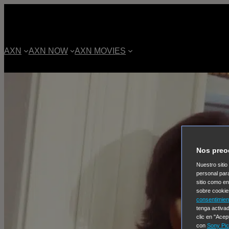
AXN
AXN NOW
AXN MOVIES
Nos preo
Nuestro sitio
personal par
sitio como e
sobre cookie
consentimien
tenga activad
clic en "Acep
con
Sony Pic