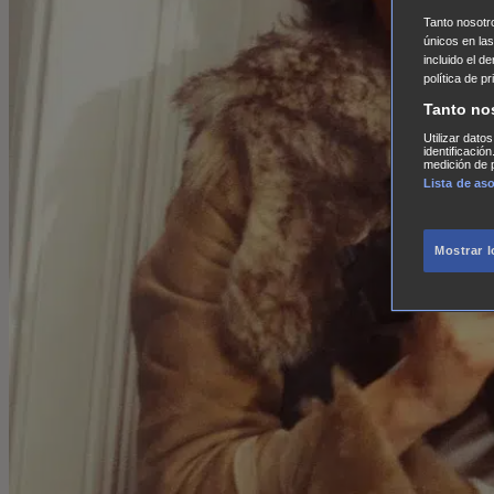
Tanto nosot
únicos en las
incluido el d
política de p
Tanto no
Utilizar dato
identificació
medición de p
Lista de as
Mostrar 