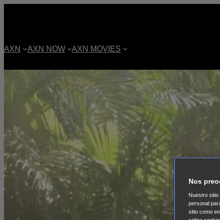
AXN
AXN NOW
AXN MOVIES
Nos preo
Nuestro sitio
personal par
sitio como e
sobre cookie