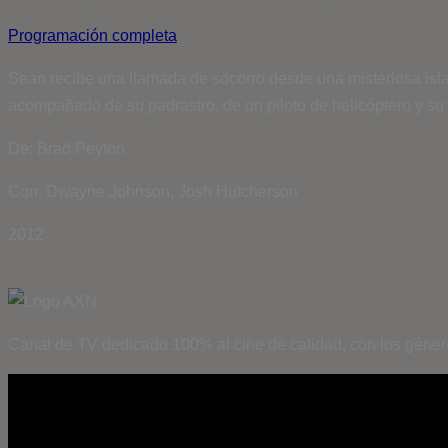
Programación completa
Sean recibe una llamada de socorro desde una misteriosa isl
acompañado de su padrastro, de un piloto de helicóptero y su 
De: Brad Peyton
Con: Dwayne Johnson, Josh Hutcherson
2012
Canal de TV dedicado 100% al cine de calidad, con los géner