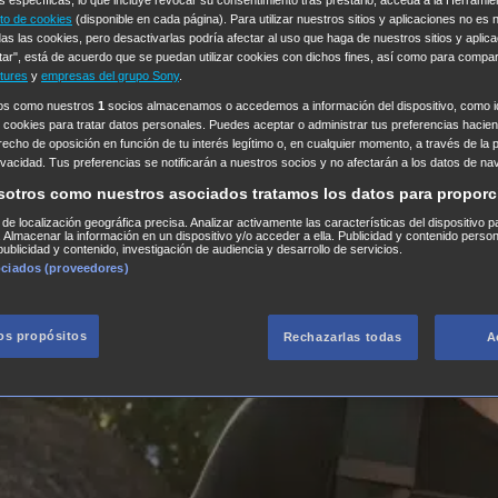
to de cookies
(disponible en cada página). Para utilizar nuestros sitios y aplicaciones no es
as las cookies, pero desactivarlas podría afectar al uso que haga de nuestros sitios y aplica
tar", está de acuerdo que se puedan utilizar cookies con dichos fines, así como para compar
tures
y
empresas del grupo Sony
.
ros como nuestros
1
socios almacenamos o accedemos a información del dispositivo, como id
 cookies para tratar datos personales. Puedes aceptar o administrar tus preferencias haciend
erecho de oposición en función de tu interés legítimo o, en cualquier momento, a través de la 
rivacidad. Tus preferencias se notificarán a nuestros socios y no afectarán a los datos de na
sotros como nuestros asociados tratamos los datos para proporc
s de localización geográfica precisa. Analizar activamente las características del dispositivo p
n. Almacenar la información en un dispositivo y/o acceder a ella. Publicidad y contenido perso
ublicidad y contenido, investigación de audiencia y desarrollo de servicios.
ociados (proveedores)
los propósitos
Rechazarlas todas
A