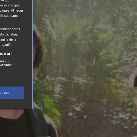
 necesario que
ciones. Al hacer
tir sus datos
entificadores
o clic abajo,
página de la
vegación.
ionar:
ara su
nalizados,
cepto