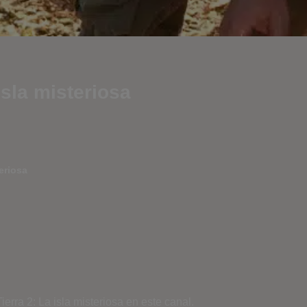
 isla misteriosa
eriosa
erra 2: La isla misteriosa en este canal.