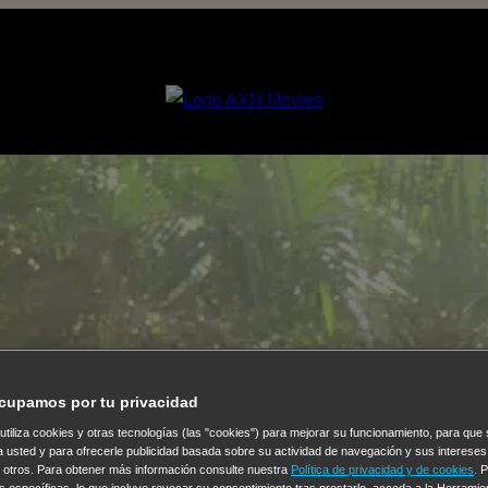
cupamos por tu privacidad
 utiliza cookies y otras tecnologías (las "cookies") para mejorar su funcionamiento, para qu
a usted y para ofrecerle publicidad basada sobre su actividad de navegación y sus intereses
n otros. Para obtener más información consulte nuestra
Política de privacidad y de cookies
. 
s específicas, lo que incluye revocar su consentimiento tras prestarlo, acceda a la Herrami