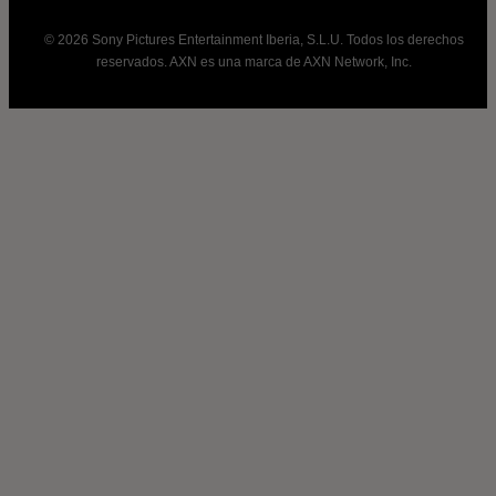
© 2026 Sony Pictures Entertainment Iberia, S.L.U. Todos los derechos
reservados. AXN es una marca de AXN Network, Inc.