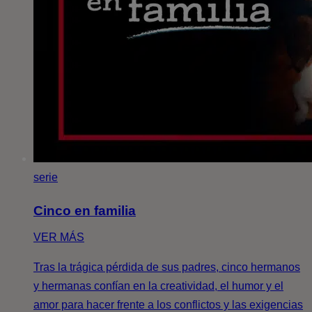
serie
Cinco en familia
VER MÁS
Tras la trágica pérdida de sus padres, cinco hermanos
y hermanas confían en la creatividad, el humor y el
amor para hacer frente a los conflictos y las exigencias