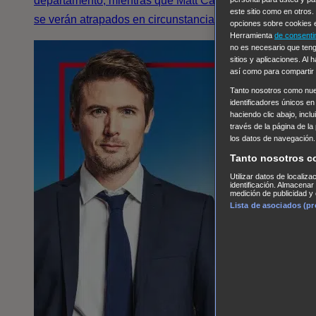
departamento, mientras que Matt Casey y Stella Kidd
este sitio como en otros
se verán atrapados en circunstancias extremas.
opciones sobre cookies e
Herramienta
de consenti
no es necesario que teng
sitios y aplicaciones. Al
así como para compartir
Tanto nosotros como nu
identificadores únicos en
haciendo clic abajo, incl
través de la página de la
los datos de navegación.
Tanto nosotros c
Utilizar datos de localiz
identificación. Almacenar
medición de publicidad y 
Lista de asociados (p