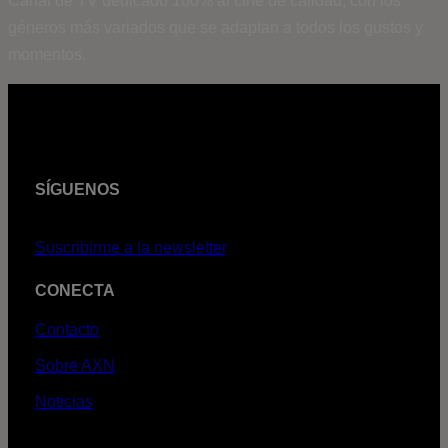
Canal de TV dedicado 100% al cine de calidad, con los
géneros más variados que se adaptan a todos los gustos y
momentos.
SÍGUENOS
Suscribirme a la newsletter
CONECTA
Contacto
Sobre AXN
Noticias