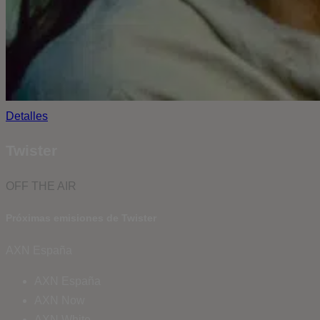
Detalles
Twister
OFF THE AIR
Próximas emisiones de Twister
AXN España
AXN España
AXN Now
AXN White