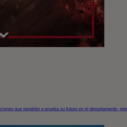
aciones que pondrán a prueba su futuro en el departamento, mie