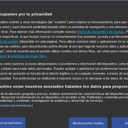
cupamos por tu privacidad
 utiliza cookies y otras tecnologías (las "cookies") para mejorar su funcionamiento, para qu
a usted y para ofrecerle publicidad basada sobre su actividad de navegación y sus intereses
n otros. Para obtener más información consulte nuestra
Política de privacidad y de cookies
. 
s específicas, lo que incluye revocar su consentimiento tras prestarlo, acceda a la Herrami
to de cookies
(disponible en cada página). Para utilizar nuestros sitios y aplicaciones no es
as las cookies, pero desactivarlas podría afectar al uso que haga de nuestros sitios y aplica
tar", está de acuerdo que se puedan utilizar cookies con dichos fines, así como para compar
tures
y
empresas del grupo Sony
.
ros como nuestros
1
socios almacenamos o accedemos a información del dispositivo, como id
 cookies para tratar datos personales. Puedes aceptar o administrar tus preferencias haciend
erecho de oposición en función de tu interés legítimo o, en cualquier momento, a través de la 
rivacidad. Tus preferencias se notificarán a nuestros socios y no afectarán a los datos de na
sotros como nuestros asociados tratamos los datos para proporc
s de localización geográfica precisa. Analizar activamente las características del dispositivo p
n. Almacenar la información en un dispositivo y/o acceder a ella. Publicidad y contenido perso
ublicidad y contenido, investigación de audiencia y desarrollo de servicios.
ociados (proveedores)
los propósitos
Rechazarlas todas
A