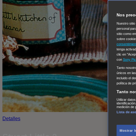
Nos preo
Nuestro sitio
personal par
sitio como e
sobre cookie
consentimien
tenga activad
clic en "Acep
con
Sony Pic
Tanto nosot
únicos en las
incluido el d
política de p
Tanto no
Utilizar dato
identificació
medición de p
Lista de as
Detalles
Mostrar 