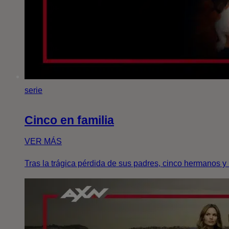
serie
Cinco en familia
VER MÁS
Tras la trágica pérdida de sus padres, cinco hermanos y h