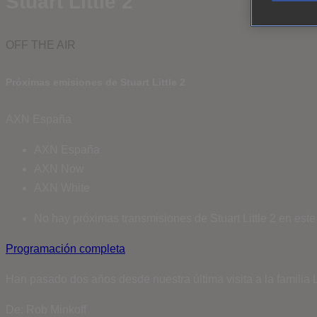
Stuart Little 2
OFF THE AIR
Próximas emisiones de Stuart Little 2
AXN España
AXN España
AXN Now
AXN White
No hay próximas transmisiones de Stuart Little 2 en este
Programación completa
Han pasado dos años desde nuestra última visita a la familia L
De: Rob Minkoff