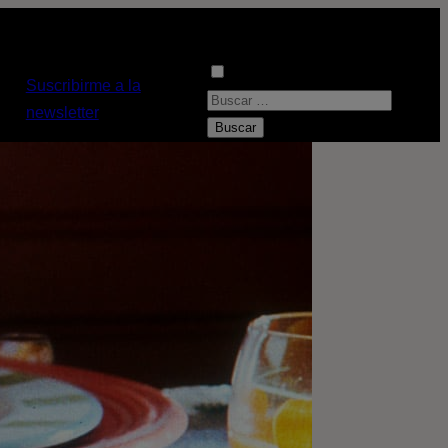
Suscribirme a la
B
newsletter
u
s
c
a
r
: