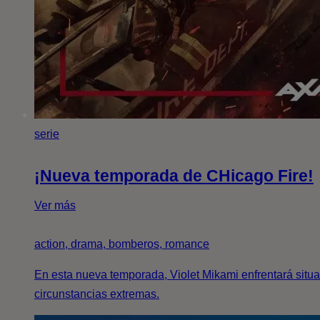
serie
¡Nueva temporada de CHicago Fire!
Ver más
action, drama, bomberos, romance
En esta nueva temporada, Violet Mikami enfrentará situ
circunstancias extremas.