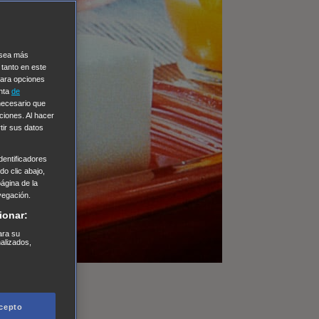
e sea más
 tanto en este
Para opciones
enta
de
 necesario que
ciones. Al hacer
tir sus datos
entificadores
o clic abajo,
página de la
vegación.
ionar:
ara su
nalizados,
cepto