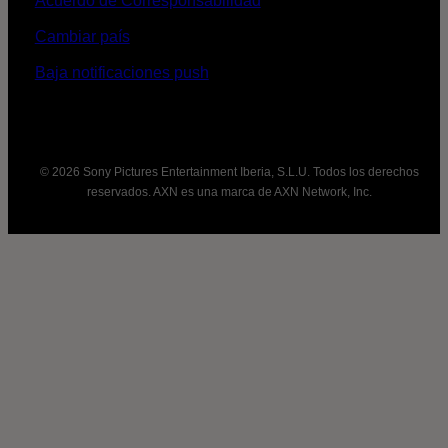
Acuerdo de Corresponsabilidad
Cambiar país
Baja notificaciones push
© 2026 Sony Pictures Entertainment Iberia, S.L.U. Todos los derechos
reservados. AXN es una marca de AXN Network, Inc.