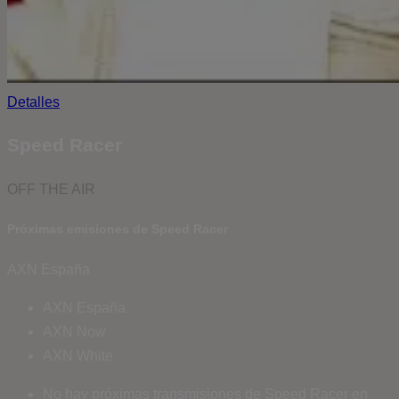
Detalles
Speed Racer
OFF THE AIR
Próximas emisiones de Speed Racer
AXN España
AXN España
AXN Now
AXN White
No hay próximas transmisiones de Speed Racer en