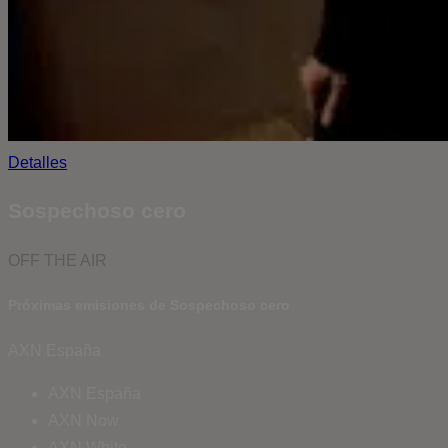
Detalles
Sospechoso cero
OFF THE AIR
Próximas emisiones de Sospechoso cero
AXN España
AXN España
AXN Now
AXN White