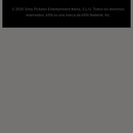
© 2026 Sony Pictures Entertainment Iberia, S.L.U. Todos los derechos
reservados. AXN es una marca de AXN Network, Inc.