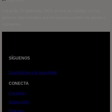
Canal de TV dedicado 100% al cine de calidad, con los
géneros más variados que se adaptan a todos los gustos y
momentos.
SÍGUENOS
Suscribirme a la newsletter
CONECTA
Contacto
Sobre AXN
Noticias