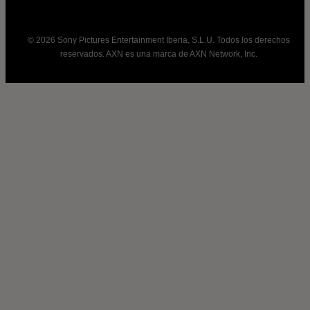
© 2026 Sony Pictures Entertainment Iberia, S.L.U. Todos los derechos
reservados. AXN es una marca de AXN Network, Inc.