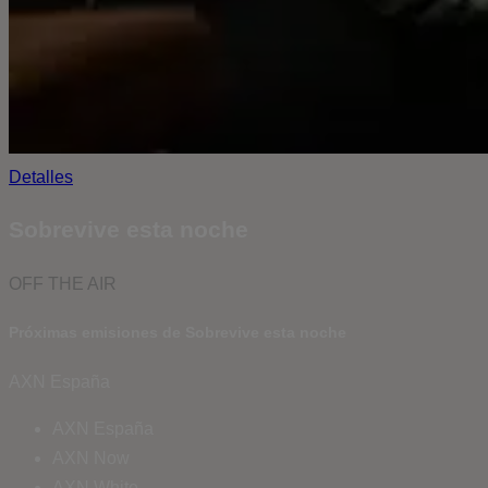
Detalles
Sobrevive esta noche
OFF THE AIR
Próximas emisiones de Sobrevive esta noche
AXN España
AXN España
AXN Now
AXN White