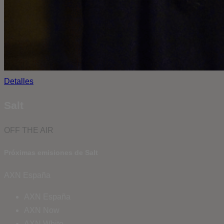
Detalles
Salt
OFF THE AIR
Próximas emisiones de Salt
AXN España
AXN España
AXN Now
AXN White