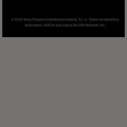
© 2026 Sony Pictures Entertainment Iberia, S.L.U. Todos los derechos
reservados. AXN es una marca de AXN Network, Inc.