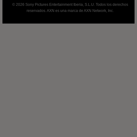
© 2026 Sony Pictures Entertainment Iberia, S.L.U. Todos los derechos
reservados. AXN es una marca de AXN Network, Inc.