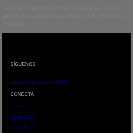
Canal de TV dedicado 100% al cine de calidad, con los
géneros más variados que se adaptan a todos los gustos y
momentos.
SÍGUENOS
Suscribirme a la newsletter
CONECTA
Contacto
Sobre AXN
Noticias