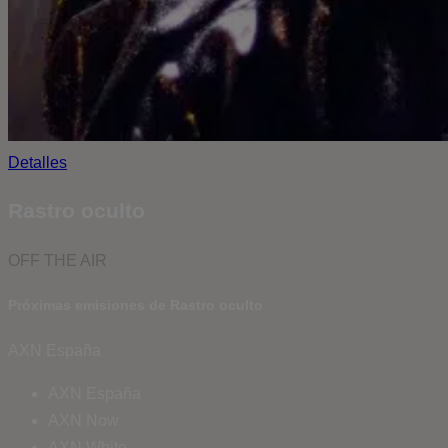
Detalles
Rastro oculto
OFF THE AIR
Próximas emisiones de Rastro oculto
AXN España
AXN España
AXN Now
AXN White