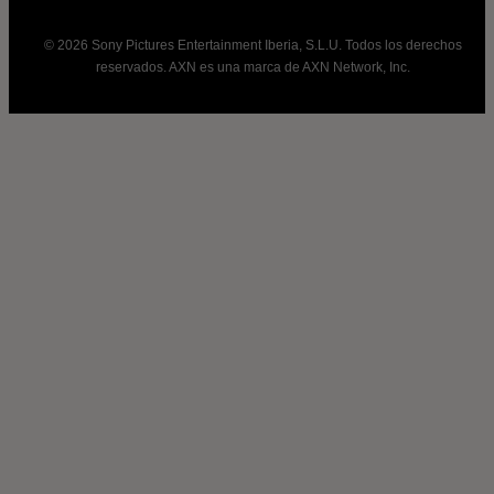
© 2026 Sony Pictures Entertainment Iberia, S.L.U. Todos los derechos
reservados. AXN es una marca de AXN Network, Inc.