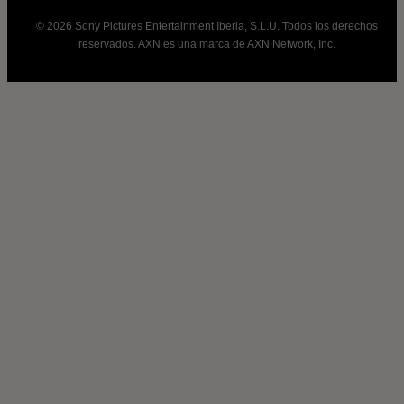
© 2026 Sony Pictures Entertainment Iberia, S.L.U. Todos los derechos
reservados. AXN es una marca de AXN Network, Inc.