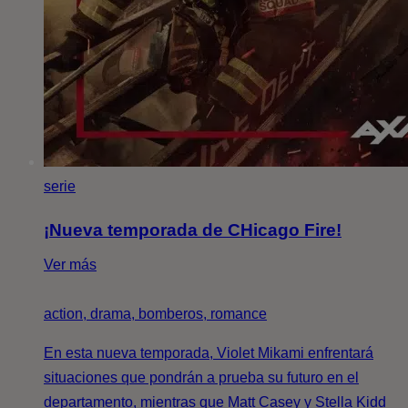
serie
¡Nueva temporada de CHicago Fire!
Ver más
action, drama, bomberos, romance
En esta nueva temporada, Violet Mikami enfrentará
situaciones que pondrán a prueba su futuro en el
departamento, mientras que Matt Casey y Stella Kidd