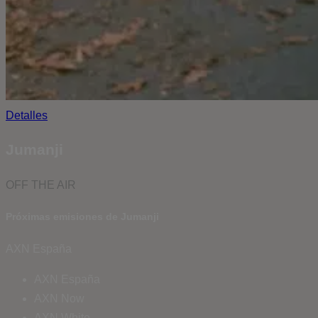
Detalles
Jumanji
OFF THE AIR
Próximas emisiones de Jumanji
AXN España
AXN España
AXN Now
AXN White