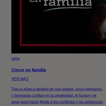
serie
Cinco en familia
VER MÁS
Tras la trágica pérdida de sus padres, cinco hermanos
y hermanas confían en la creatividad, el humor y el
amor para hacer frente a los conflictos y las exigencias