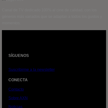
Canal de TV dedicado 100% al cine de calidad, con los
géneros más variados que se adaptan a todos los gustos y
momentos.
SÍGUENOS
Suscribirme a la newsletter
CONECTA
Contacto
Sobre AXN
Noticias