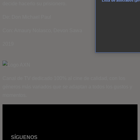
Lista de asociados (p
decide hacerlo su prisionero.
De: Don Michael Paul
Con: Amaury Nolasco, Devon Sawa
2019
Canal de TV dedicado 100% al cine de calidad, con los
géneros más variados que se adaptan a todos los gustos y
momentos.
SÍGUENOS