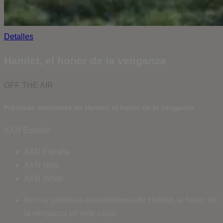
Detalles
Hamlet, el honor de la venganza
OFF THE AIR
Próximas emisiones de Hamlet, el honor de la venganza
AXN España
AXN España
AXN Now
AXN White
No hay próximas transmisiones de Hamlet, el honor de
la venganza en este canal.