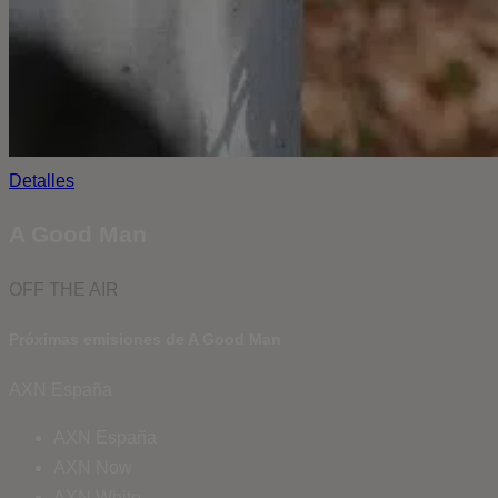
Detalles
A Good Man
OFF THE AIR
Próximas emisiones de A Good Man
AXN España
AXN España
AXN Now
AXN White