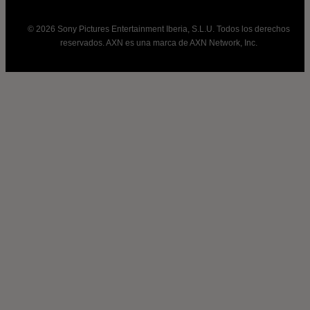
© 2026 Sony Pictures Entertainment Iberia, S.L.U. Todos los derechos
reservados. AXN es una marca de AXN Network, Inc.