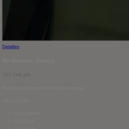
Detalles
En buenas manos
OFF THE AIR
Próximas emisiones de En buenas manos
AXN España
AXN España
AXN Now
AXN White