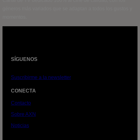
Canal de TV dedicado 100% al cine de calidad, con los
géneros más variados que se adaptan a todos los gustos y
momentos.
SÍGUENOS
Suscribirme a la newsletter
CONECTA
Contacto
Sobre AXN
Noticias