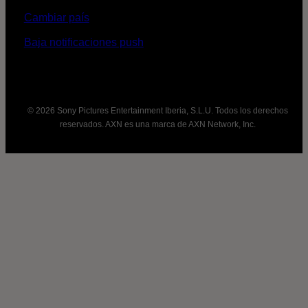
Cambiar país
Baja notificaciones push
© 2026 Sony Pictures Entertainment Iberia, S.L.U. Todos los derechos
reservados. AXN es una marca de AXN Network, Inc.