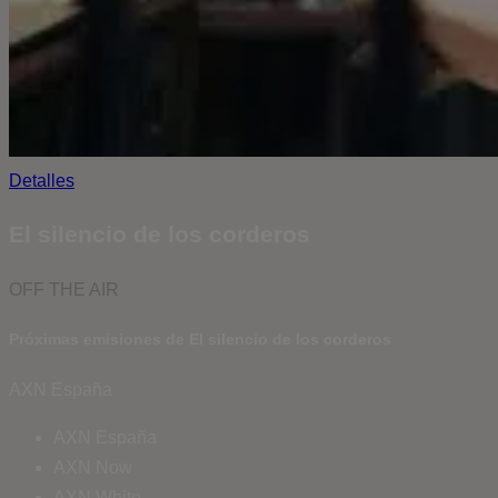
Detalles
El silencio de los corderos
OFF THE AIR
Próximas emisiones de El silencio de los corderos
AXN España
AXN España
AXN Now
AXN White