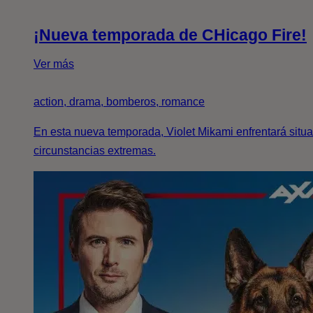
¡Nueva temporada de CHicago Fire!
Ver más
action, drama, bomberos, romance
En esta nueva temporada, Violet Mikami enfrentará situ
circunstancias extremas.