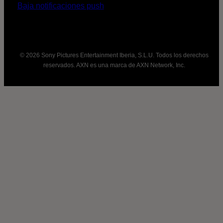
Baja notificaciones push
© 2026 Sony Pictures Entertainment Iberia, S.L.U. Todos los derechos
reservados. AXN es una marca de AXN Network, Inc.