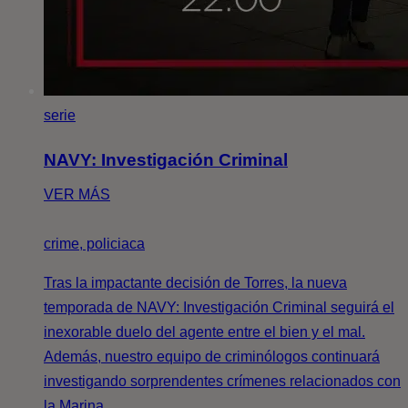
serie
NAVY: Investigación Criminal
VER MÁS
crime, policiaca
Tras la impactante decisión de Torres, la nueva
temporada de NAVY: Investigación Criminal seguirá el
inexorable duelo del agente entre el bien y el mal.
Además, nuestro equipo de criminólogos continuará
investigando sorprendentes crímenes relacionados con
la Marina.