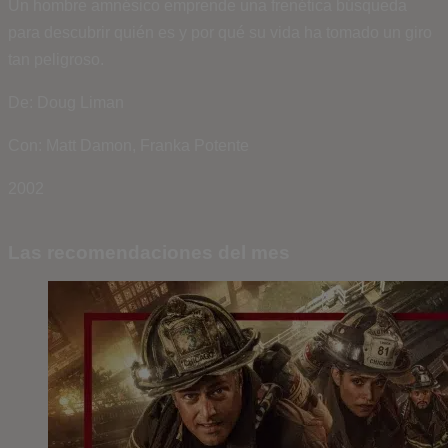
Un hombre amnésico emprende una frenética búsqueda
para descubrir quién es y por qué su vida ha tomado un giro
tan peligroso.
De: Doug Liman
Con: Matt Damon, Franka Potente
2002
Las recomendaciones del mes