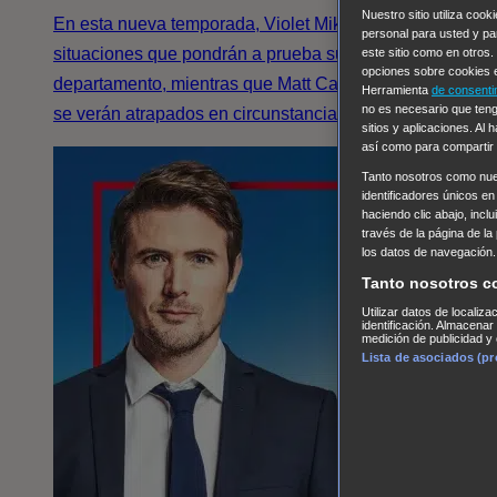
Nuestro sitio utiliza coo
En esta nueva temporada, Violet Mikami enfrentará
personal para usted y pa
situaciones que pondrán a prueba su futuro en el
este sitio como en otros
opciones sobre cookies e
departamento, mientras que Matt Casey y Stella Kidd
Herramienta
de consenti
no es necesario que teng
se verán atrapados en circunstancias extremas.
sitios y aplicaciones. Al
así como para compartir
Tanto nosotros como nu
identificadores únicos en
haciendo clic abajo, incl
través de la página de la
los datos de navegación.
Tanto nosotros c
Utilizar datos de localiz
identificación. Almacenar
medición de publicidad y 
Lista de asociados (p