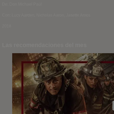
De: Don Michael Paul
Con: Lucy Aarden, Nicholas Aaron, Jasette Amos
2018
Las recomendaciones del mes