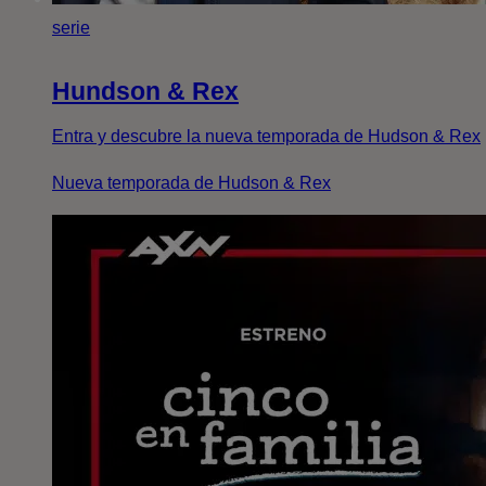
serie
Hundson & Rex
Entra y descubre la nueva temporada de Hudson & Rex
Nueva temporada de Hudson & Rex