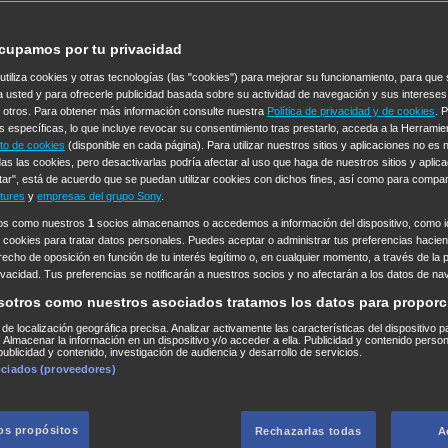
cupamos por tu privacidad
 utiliza cookies y otras tecnologías (las "cookies") para mejorar su funcionamiento, para qu
a usted y para ofrecerle publicidad basada sobre su actividad de navegación y sus intereses
n otros. Para obtener más información consulte nuestra
Política de privacidad y de cookies
. 
s específicas, lo que incluye revocar su consentimiento tras prestarlo, acceda a la Herrami
to de cookies
(disponible en cada página). Para utilizar nuestros sitios y aplicaciones no es
as las cookies, pero desactivarlas podría afectar al uso que haga de nuestros sitios y aplica
tar", está de acuerdo que se puedan utilizar cookies con dichos fines, así como para compar
tures
y
empresas del grupo Sony
.
ros como nuestros
1
socios almacenamos o accedemos a información del dispositivo, como id
 cookies para tratar datos personales. Puedes aceptar o administrar tus preferencias haciend
erecho de oposición en función de tu interés legítimo o, en cualquier momento, a través de la 
rivacidad. Tus preferencias se notificarán a nuestros socios y no afectarán a los datos de na
sotros como nuestros asociados tratamos los datos para proporc
s de localización geográfica precisa. Analizar activamente las características del dispositivo p
n. Almacenar la información en un dispositivo y/o acceder a ella. Publicidad y contenido perso
ublicidad y contenido, investigación de audiencia y desarrollo de servicios.
ociados (proveedores)
los propósitos
Rechazarlas todas
A