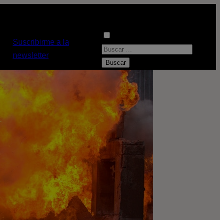
Suscribirme a la
B
newsletter
u
s
c
a
r
: