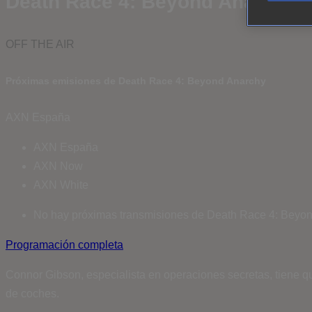
Death Race 4: Beyond Anarchy
OFF THE AIR
Próximas emisiones de Death Race 4: Beyond Anarchy
AXN España
AXN España
AXN Now
AXN White
No hay próximas transmisiones de Death Race 4: Beyon
Programación completa
Connor Gibson, especialista en operaciones secretas, tiene qu
de coches.