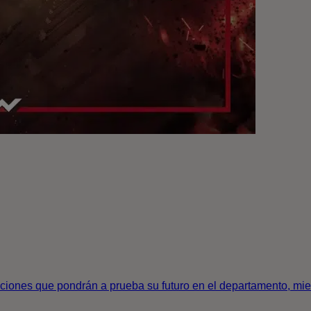
aciones que pondrán a prueba su futuro en el departamento, mie