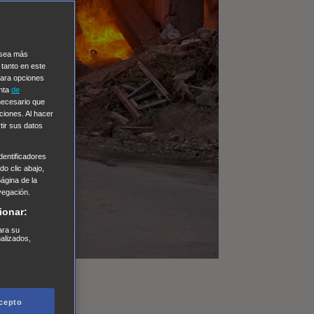
e sea más
 tanto en este
Para opciones
enta
de
 necesario que
ciones. Al hacer
tir sus datos
entificadores
o clic abajo,
página de la
vegación.
ionar:
ara su
nalizados,
cepto