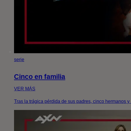
serie
Cinco en familia
VER MÁS
Tras la trágica pérdida de sus padres, cinco hermanos y h