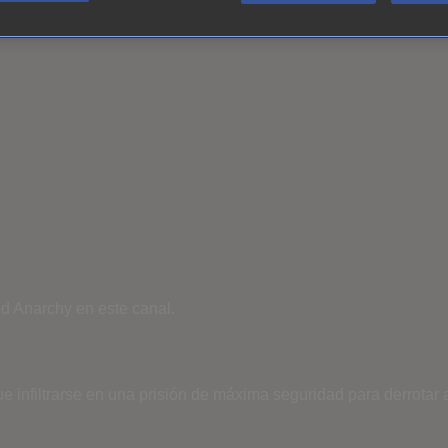
d Anarchy en este canal.
e infiltrarse en una prisión de máxima seguridad para derrotar 