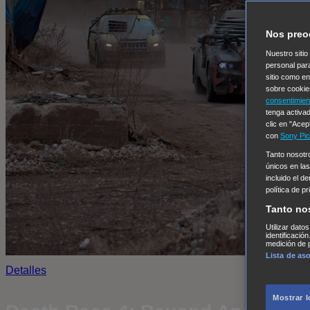
Nos preo
Nuestro sitio
personal par
sitio como e
sobre cookie
consentimien
tenga activad
clic en "Acep
con
Sony Pic
Tanto nosot
únicos en las
incluido el d
política de p
Tanto no
Utilizar dato
identificació
medición de p
Lista de as
Detalles
Mostrar 