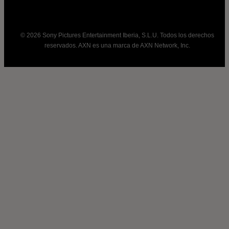
© 2026 Sony Pictures Entertainment Iberia, S.L.U. Todos los derechos
reservados. AXN es una marca de AXN Network, Inc.