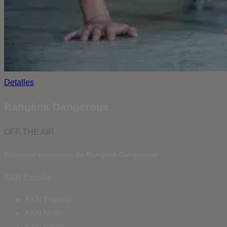
Detalles
Bangkok Dangerous
OFF THE AIR
Próximas emisiones de Bangkok Dangerous
AXN España
AXN España
AXN Now
AXN White