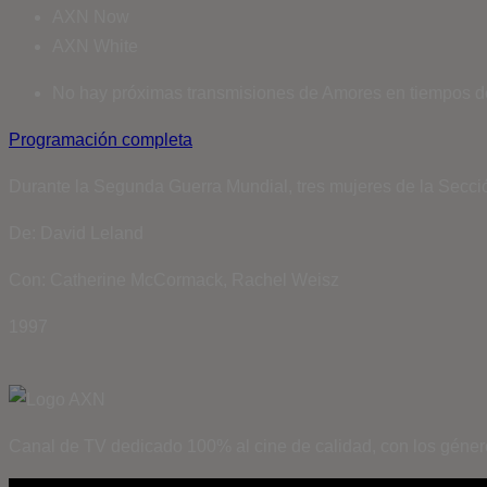
AXN Now
AXN White
No hay próximas transmisiones de Amores en tiempos de
Programación completa
Durante la Segunda Guerra Mundial, tres mujeres de la Secció
De: David Leland
Con: Catherine McCormack, Rachel Weisz
1997
Canal de TV dedicado 100% al cine de calidad, con los géner