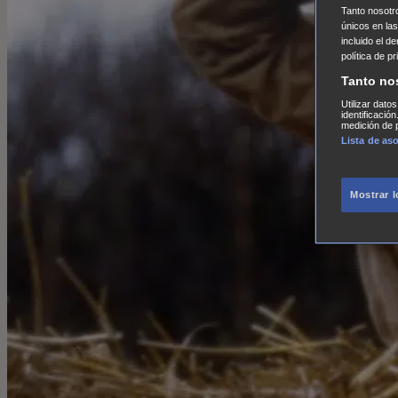
Tanto nosot
únicos en las
incluido el d
política de p
Tanto no
Utilizar dato
identificació
medición de p
Lista de as
Mostrar 