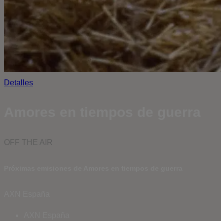
Detalles
Amores en tiempos de guerra
OFF THE AIR
Próximas emisiones de Amores en tiempos de guerra
AXN España
AXN España