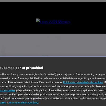
cupamos por tu privacidad
 utiliza cookies y otras tecnologías (las "cookies") para mejorar su funcionamiento, para qu
a usted y para ofrecerle publicidad basada sobre su actividad de navegación y sus intereses
n otros. Para obtener más información consulte nuestra
Política de privacidad y de cookies
. 
s específicas, lo que incluye revocar su consentimiento tras prestarlo, acceda a la Herrami
to de cookies
(disponible en cada página). Para utilizar nuestros sitios y aplicaciones no es
as las cookies, pero desactivarlas podría afectar al uso que haga de nuestros sitios y aplica
tar", está de acuerdo que se puedan utilizar cookies con dichos fines, así como para compar
tures
y
empresas del grupo Sony
.