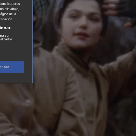
entificadores
o clic abajo,
página de la
vegación.
ionar:
ara su
nalizados,
cepto