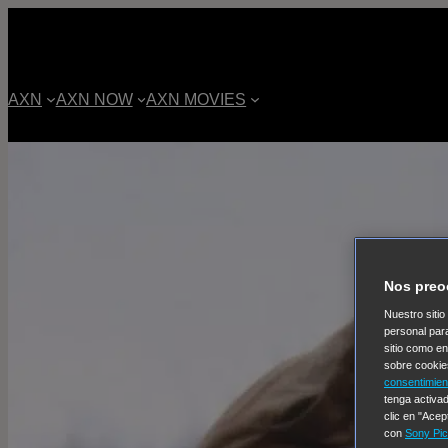
AXN
AXN NOW
AXN MOVIES
Nos preo
Nuestro sitio
personal par
sitio como e
sobre cookie
consentimien
tenga activad
clic en "Acep
con
Sony Pic