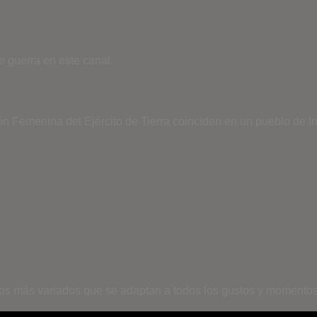
 guerra en este canal.
n Femenina del Ejército de Tierra coinciden en un pueblo de In
os más variados que se adaptan a todos los gustos y momentos