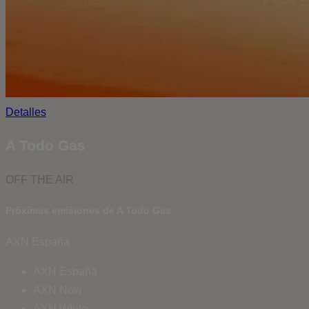
Detalles
A Todo Gas
OFF THE AIR
Próximas emisiones de A Todo Gas
AXN España
AXN España
AXN Now
AXN White