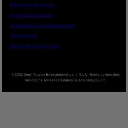
Información financiera
Información prestador
Acuerdo de Corresponsabilidad
Cambiar país
Baja notificaciones push
© 2026 Sony Pictures Entertainment Iberia, S.L.U. Todos los derechos
reservados. AXN es una marca de AXN Network, Inc.