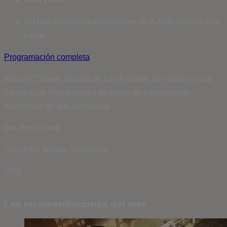
No hay próximas transmisiones de A Todo Gas en este
canal.
Programación completa
Brian O´Conner, dective de Los Ángeles, se infiltra en una
banda cuyo líder participa en robos de equipamento
electrónico de alta tecnología.
De: Rob Cohen
Con: Paul Walker, Vin Diesel
2001
Las recomendaciones del mes